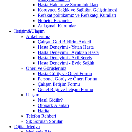
Hasta Hakları ve Sorumlulukları
Koruyucu Sağlık ve Sağlığın Geliştirilmesi
Refakat politikamız ve Refakatçi Kuralları
Nöbetçi Eczaneler
Anlaşmalı Kurumlar
İletişim&Ulaşım
Anketlerimiz
Çalışan Geri Bildirim Anketi
Hasta Deneyimi - Yatan Hasta
Hasta Deneyimi - Ayaktan Hasta
Hasta Deneyimi - Acil Servis
Hasta Deneyimi - Evde Sağlık
Öneri ve Görüşleriniz
Hasta Görüş ve Öneri Formu
Personel Görüş ve Öneri Formu
Çalışan İletişim Formu
Genel Bilgi ve İletişim Formu
Ulaşım
Nasıl Gidilir?
Otopark Alanları
Harita
Telefon Rehberi
Sık Sorulan Sorular
Dijital Medya
Medyada Biz