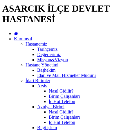
ASARCIK İLÇE DEVLET
HASTANESİ
Kurumsal
Hastanemiz
Tarihçemiz
Değerlerimiz
Misyon&Vizyon
Hastane Yönetimi
Başhekim
İdari ve Mali Hizmetler Müdürü
İdari Birimler
Arşiv
Nasıl Gidilir?
Birim Çalışanları
İç Hat Telefon
Ayniyat Birimi
Nasıl Gidilir?
Birim Çalışanları
İç Hat Telefon
Bilgi işlem