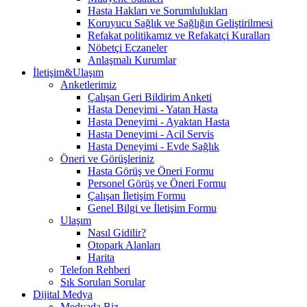
Hasta Hakları ve Sorumlulukları
Koruyucu Sağlık ve Sağlığın Geliştirilmesi
Refakat politikamız ve Refakatçi Kuralları
Nöbetçi Eczaneler
Anlaşmalı Kurumlar
İletişim&Ulaşım
Anketlerimiz
Çalışan Geri Bildirim Anketi
Hasta Deneyimi - Yatan Hasta
Hasta Deneyimi - Ayaktan Hasta
Hasta Deneyimi - Acil Servis
Hasta Deneyimi - Evde Sağlık
Öneri ve Görüşleriniz
Hasta Görüş ve Öneri Formu
Personel Görüş ve Öneri Formu
Çalışan İletişim Formu
Genel Bilgi ve İletişim Formu
Ulaşım
Nasıl Gidilir?
Otopark Alanları
Harita
Telefon Rehberi
Sık Sorulan Sorular
Dijital Medya
Medyada Biz