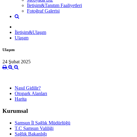
İletişim&Tanıtım Faaliyetleri
Fotoğraf Galerisi
İletişim&Ulaşım
Ulaşım
Ulaşım
24 Şubat 2025
Nasıl Gidilir?
Otopark Alanları
Harita
Kurumsal
Samsun İl Sağlık Müdürlüğü
T.C Samsun Valiliği
Sağlık Bakanlığı