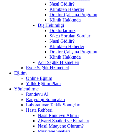
Nasıl Gidilir?
Klinikten Haberler
Doktor Çalışma Programı
Klinik Hakkında
Diş Hekimliği
Doktorlarımız
Sıkça Sorulan Sorular
Nasıl Gidilir?
Klinikten Haberler
Doktor Çalışma Programı
Klinik Hakkında
Acil Sağlık Hizmetleri
Evde Sağlık Hzimetleri
Eğitim
Online Eğitim
Yıllık Eğitim Planı
Yönlendirme
Randevu Al
Radyoloji Sonuçaları
Laboratuvar Tetkik Sonuçları
Hasta Rehberi
Nasıl Randevu Alınır?
Ziyaret Saatleri ve Kuralları
Nasıl Muayene Olurum?
Muayene Saatleri