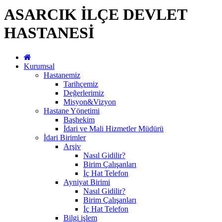
ASARCIK İLÇE DEVLET
HASTANESİ
Kurumsal
Hastanemiz
Tarihçemiz
Değerlerimiz
Misyon&Vizyon
Hastane Yönetimi
Başhekim
İdari ve Mali Hizmetler Müdürü
İdari Birimler
Arşiv
Nasıl Gidilir?
Birim Çalışanları
İç Hat Telefon
Ayniyat Birimi
Nasıl Gidilir?
Birim Çalışanları
İç Hat Telefon
Bilgi işlem