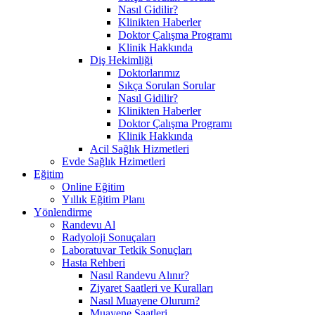
Nasıl Gidilir?
Klinikten Haberler
Doktor Çalışma Programı
Klinik Hakkında
Diş Hekimliği
Doktorlarımız
Sıkça Sorulan Sorular
Nasıl Gidilir?
Klinikten Haberler
Doktor Çalışma Programı
Klinik Hakkında
Acil Sağlık Hizmetleri
Evde Sağlık Hzimetleri
Eğitim
Online Eğitim
Yıllık Eğitim Planı
Yönlendirme
Randevu Al
Radyoloji Sonuçaları
Laboratuvar Tetkik Sonuçları
Hasta Rehberi
Nasıl Randevu Alınır?
Ziyaret Saatleri ve Kuralları
Nasıl Muayene Olurum?
Muayene Saatleri