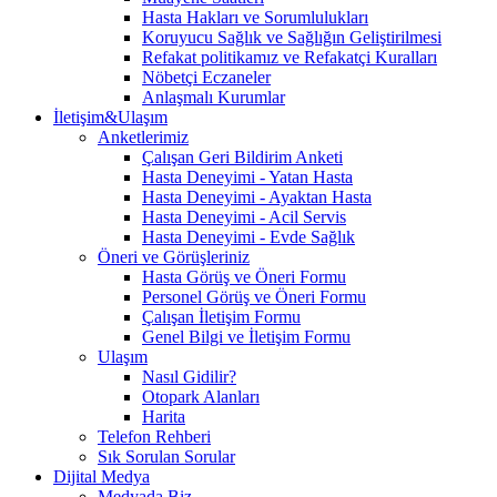
Hasta Hakları ve Sorumlulukları
Koruyucu Sağlık ve Sağlığın Geliştirilmesi
Refakat politikamız ve Refakatçi Kuralları
Nöbetçi Eczaneler
Anlaşmalı Kurumlar
İletişim&Ulaşım
Anketlerimiz
Çalışan Geri Bildirim Anketi
Hasta Deneyimi - Yatan Hasta
Hasta Deneyimi - Ayaktan Hasta
Hasta Deneyimi - Acil Servis
Hasta Deneyimi - Evde Sağlık
Öneri ve Görüşleriniz
Hasta Görüş ve Öneri Formu
Personel Görüş ve Öneri Formu
Çalışan İletişim Formu
Genel Bilgi ve İletişim Formu
Ulaşım
Nasıl Gidilir?
Otopark Alanları
Harita
Telefon Rehberi
Sık Sorulan Sorular
Dijital Medya
Medyada Biz