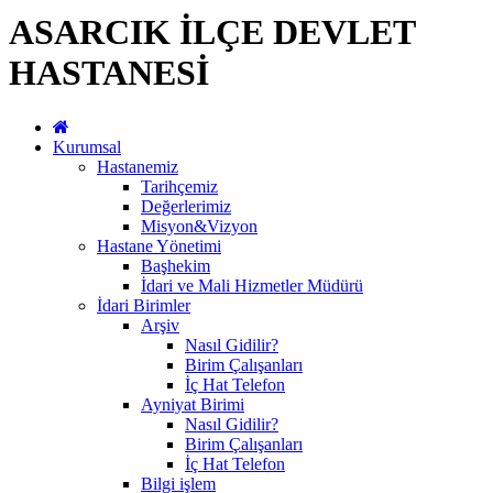
ASARCIK İLÇE DEVLET
HASTANESİ
Kurumsal
Hastanemiz
Tarihçemiz
Değerlerimiz
Misyon&Vizyon
Hastane Yönetimi
Başhekim
İdari ve Mali Hizmetler Müdürü
İdari Birimler
Arşiv
Nasıl Gidilir?
Birim Çalışanları
İç Hat Telefon
Ayniyat Birimi
Nasıl Gidilir?
Birim Çalışanları
İç Hat Telefon
Bilgi işlem