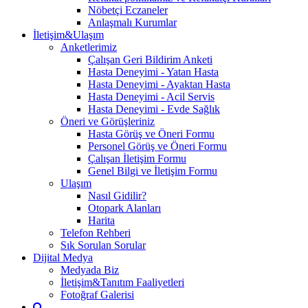
Nöbetçi Eczaneler
Anlaşmalı Kurumlar
İletişim&Ulaşım
Anketlerimiz
Çalışan Geri Bildirim Anketi
Hasta Deneyimi - Yatan Hasta
Hasta Deneyimi - Ayaktan Hasta
Hasta Deneyimi - Acil Servis
Hasta Deneyimi - Evde Sağlık
Öneri ve Görüşleriniz
Hasta Görüş ve Öneri Formu
Personel Görüş ve Öneri Formu
Çalışan İletişim Formu
Genel Bilgi ve İletişim Formu
Ulaşım
Nasıl Gidilir?
Otopark Alanları
Harita
Telefon Rehberi
Sık Sorulan Sorular
Dijital Medya
Medyada Biz
İletişim&Tanıtım Faaliyetleri
Fotoğraf Galerisi