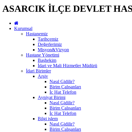
ASARCIK İLÇE DEVLET HA
Kurumsal
Hastanemiz
Tarihçemiz
Değerlerimiz
Misyon&Vizyon
Hastane Yönetimi
Başhekim
İdari ve Mali Hizmetler Müdürü
İdari Birimler
Arşiv
Nasıl Gidilir?
Birim Çalışanları
İç Hat Telefon
Ayniyat Birimi
Nasıl Gidilir?
Birim Çalışanları
İç Hat Telefon
Bilgi işlem
Nasıl Gidilir?
Birim Çalışanları