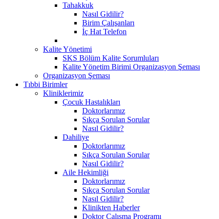
Tahakkuk
Nasıl Gidilir?
Birim Çalışanları
İç Hat Telefon
Kalite Yönetimi
SKS Bölüm Kalite Sorumluları
Kalite Yönetim Birimi Organizasyon Şeması
Organizasyon Şeması
Tıbbi Birimler
Kliniklerimiz
Çocuk Hastalıkları
Doktorlarımız
Sıkça Sorulan Sorular
Nasıl Gidilir?
Dahiliye
Doktorlarımız
Sıkça Sorulan Sorular
Nasıl Gidilir?
Aile Hekimliği
Doktorlarımız
Sıkça Sorulan Sorular
Nasıl Gidilir?
Klinikten Haberler
Doktor Çalışma Programı