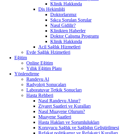
Klinik Hakkında
Diş Hekimliği
Doktorlarımız
Sıkça Sorulan Sorular
Nasıl Gidilir?
Klinikten Haberler
Doktor Çalışma Programı
Klinik Hakkında
Acil Sağlık Hizmetleri
Evde Sağlık Hzimetleri
Eğitim
Online Eğitim
Yıllık Eğitim Planı
Yönlendirme
Randevu Al
Radyoloji Sonuçaları
Laboratuvar Tetkik Sonuçları
Hasta Rehberi
Nasıl Randevu Alınır?
Ziyaret Saatleri ve Kuralları
Nasıl Muayene Olurum?
Muayene Saatleri
Hasta Hakları ve Sorumlulukları
Koruyucu Sağlık ve Sağlığın Geliştirilmesi
Refakat politikamız ve Refakatçi Kuralları