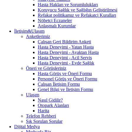
Hasta Hakları ve Sorumlulukları
Koruyucu Sağlık ve Sağlığın Geliştirilmesi
Refakat politikamız ve Refakatçi Kuralları
Nöbetçi Eczaneler
Anlaşmalı Kurumlar
İletişim&Ulaşım
Anketlerimiz
Çalışan Geri Bildirim Anketi
Hasta Deneyimi - Yatan Hasta
Hasta Deneyimi - Ayaktan Hasta
Hasta Deneyimi - Acil Servis
Hasta Deneyimi - Evde Sağlık
Öneri ve Görüşleriniz
Hasta Görüş ve Öneri Formu
Personel Görüş ve Öneri Formu
Çalışan İletişim Formu
Genel Bilgi ve İletişim Formu
Ulaşım
Nasıl Gidilir?
Otopark Alanları
Harita
Telefon Rehberi
Sık Sorulan Sorular
Dijital Medya
Medyada Biz