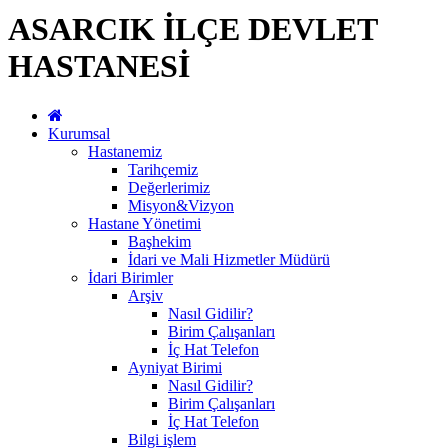
ASARCIK İLÇE DEVLET
HASTANESİ
Kurumsal
Hastanemiz
Tarihçemiz
Değerlerimiz
Misyon&Vizyon
Hastane Yönetimi
Başhekim
İdari ve Mali Hizmetler Müdürü
İdari Birimler
Arşiv
Nasıl Gidilir?
Birim Çalışanları
İç Hat Telefon
Ayniyat Birimi
Nasıl Gidilir?
Birim Çalışanları
İç Hat Telefon
Bilgi işlem