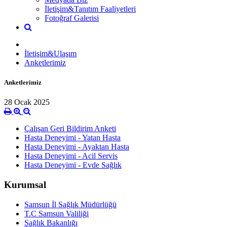
İletişim&Tanıtım Faaliyetleri
Fotoğraf Galerisi
İletişim&Ulaşım
Anketlerimiz
Anketlerimiz
28 Ocak 2025
Çalışan Geri Bildirim Anketi
Hasta Deneyimi - Yatan Hasta
Hasta Deneyimi - Ayaktan Hasta
Hasta Deneyimi - Acil Servis
Hasta Deneyimi - Evde Sağlık
Kurumsal
Samsun İl Sağlık Müdürlüğü
T.C Samsun Valiliği
Sağlık Bakanlığı