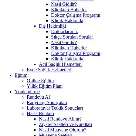
Nasıl Gidilir?
Klinikten Haberler
Doktor Çalışma Programı
Klinik Hakkında
Diş Hekimliği
Doktorlarımız
Sıkça Sorulan Sorular
Nasıl Gidilir?
Klinikten Haberler
Doktor Çalışma Programı
Klinik Hakkında
Acil Sağlık Hizmetleri
Evde Sağlık Hzimetleri
Eğitim
Online Eğitim
Yıllık Eğitim Planı
Yönlendirme
Randevu Al
Radyoloji Sonuçaları
Laboratuvar Tetkik Sonuçları
Hasta Rehberi
Nasıl Randevu Alınır?
Ziyaret Saatleri ve Kuralları
Nasıl Muayene Olurum?
Muayene Saatleri