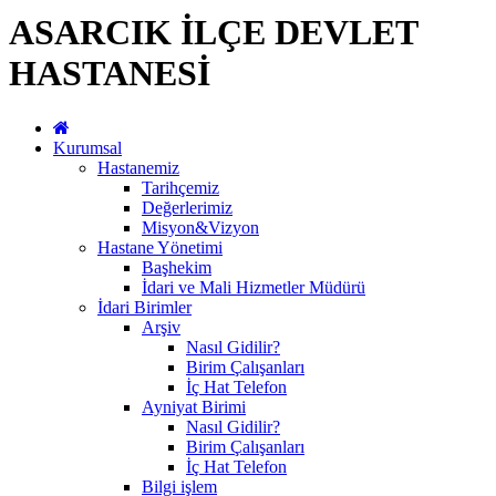
ASARCIK İLÇE DEVLET
HASTANESİ
Kurumsal
Hastanemiz
Tarihçemiz
Değerlerimiz
Misyon&Vizyon
Hastane Yönetimi
Başhekim
İdari ve Mali Hizmetler Müdürü
İdari Birimler
Arşiv
Nasıl Gidilir?
Birim Çalışanları
İç Hat Telefon
Ayniyat Birimi
Nasıl Gidilir?
Birim Çalışanları
İç Hat Telefon
Bilgi işlem