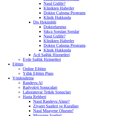
Nasıl Gidilir?
Klinikten Haberler
Doktor Çalışma Programı
Klinik Hakkında
Diş Hekimliği
Doktorlarımız
Sıkça Sorulan Sorular
Nasıl Gidilir?
Klinikten Haberler
Doktor Çalışma Programı
Klinik Hakkında
Acil Sağlık Hizmetleri
Evde Sağlık Hzimetleri
Eğitim
Online Eğitim
Yıllık Eğitim Planı
Yönlendirme
Randevu Al
Radyoloji Sonuçaları
Laboratuvar Tetkik Sonuçları
Hasta Rehberi
Nasıl Randevu Alınır?
Ziyaret Saatleri ve Kuralları
Nasıl Muayene Olurum?
Muayene Saatleri