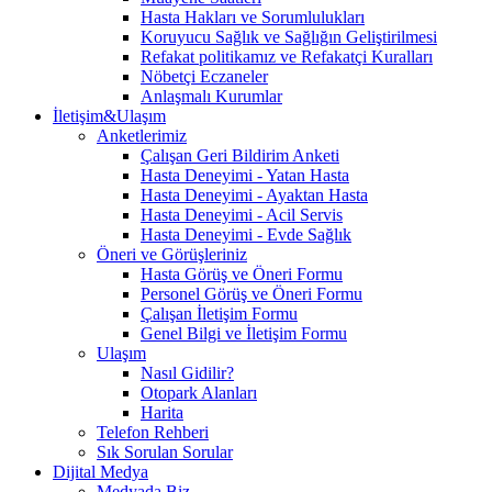
Hasta Hakları ve Sorumlulukları
Koruyucu Sağlık ve Sağlığın Geliştirilmesi
Refakat politikamız ve Refakatçi Kuralları
Nöbetçi Eczaneler
Anlaşmalı Kurumlar
İletişim&Ulaşım
Anketlerimiz
Çalışan Geri Bildirim Anketi
Hasta Deneyimi - Yatan Hasta
Hasta Deneyimi - Ayaktan Hasta
Hasta Deneyimi - Acil Servis
Hasta Deneyimi - Evde Sağlık
Öneri ve Görüşleriniz
Hasta Görüş ve Öneri Formu
Personel Görüş ve Öneri Formu
Çalışan İletişim Formu
Genel Bilgi ve İletişim Formu
Ulaşım
Nasıl Gidilir?
Otopark Alanları
Harita
Telefon Rehberi
Sık Sorulan Sorular
Dijital Medya
Medyada Biz