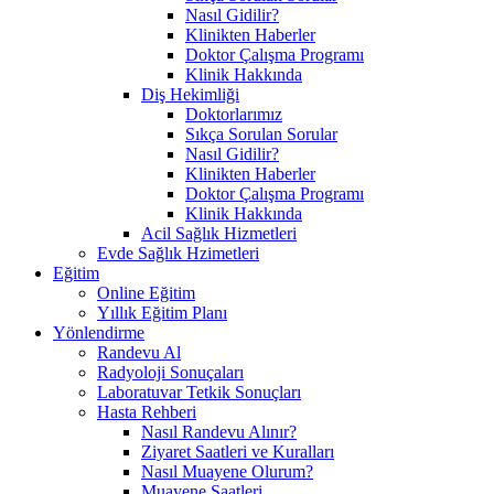
Nasıl Gidilir?
Klinikten Haberler
Doktor Çalışma Programı
Klinik Hakkında
Diş Hekimliği
Doktorlarımız
Sıkça Sorulan Sorular
Nasıl Gidilir?
Klinikten Haberler
Doktor Çalışma Programı
Klinik Hakkında
Acil Sağlık Hizmetleri
Evde Sağlık Hzimetleri
Eğitim
Online Eğitim
Yıllık Eğitim Planı
Yönlendirme
Randevu Al
Radyoloji Sonuçaları
Laboratuvar Tetkik Sonuçları
Hasta Rehberi
Nasıl Randevu Alınır?
Ziyaret Saatleri ve Kuralları
Nasıl Muayene Olurum?
Muayene Saatleri