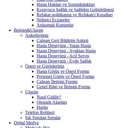
Hasta Hakları ve Sorumlulukları
Koruyucu Sağlık ve Sağlığın Geliştirilmesi
Refakat politikamız ve Refakatçi Kuralları
Nöbetçi Eczaneler
Anlaşmalı Kurumlar
İletişim&Ulaşım
Anketlerimiz
Çalışan Geri Bildirim Anketi
Hasta Deneyimi - Yatan Hasta
Hasta Deneyimi - Ayaktan Hasta
Hasta Deneyimi - Acil Servis
Hasta Deneyimi - Evde Sağlık
Öneri ve Görüşleriniz
Hasta Görüş ve Öneri Formu
Personel Görüş ve Öneri Formu
Çalışan İletişim Formu
Genel Bilgi ve İletişim Formu
Ulaşım
Nasıl Gidilir?
Otopark Alanları
Harita
Telefon Rehberi
Sık Sorulan Sorular
Dijital Medya
Medyada Biz