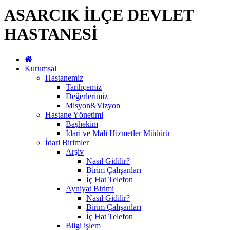
ASARCIK İLÇE DEVLET
HASTANESİ
Kurumsal
Hastanemiz
Tarihçemiz
Değerlerimiz
Misyon&Vizyon
Hastane Yönetimi
Başhekim
İdari ve Mali Hizmetler Müdürü
İdari Birimler
Arşiv
Nasıl Gidilir?
Birim Çalışanları
İç Hat Telefon
Ayniyat Birimi
Nasıl Gidilir?
Birim Çalışanları
İç Hat Telefon
Bilgi işlem