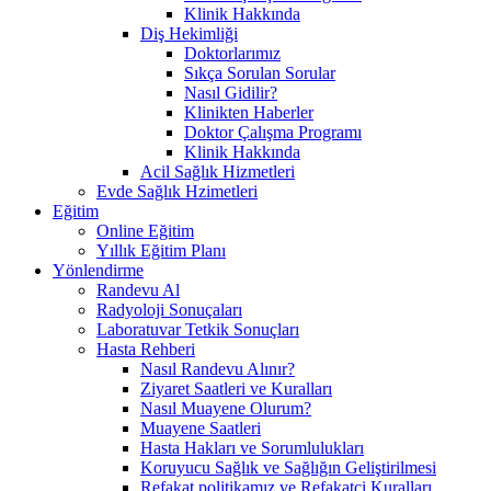
Klinik Hakkında
Diş Hekimliği
Doktorlarımız
Sıkça Sorulan Sorular
Nasıl Gidilir?
Klinikten Haberler
Doktor Çalışma Programı
Klinik Hakkında
Acil Sağlık Hizmetleri
Evde Sağlık Hzimetleri
Eğitim
Online Eğitim
Yıllık Eğitim Planı
Yönlendirme
Randevu Al
Radyoloji Sonuçaları
Laboratuvar Tetkik Sonuçları
Hasta Rehberi
Nasıl Randevu Alınır?
Ziyaret Saatleri ve Kuralları
Nasıl Muayene Olurum?
Muayene Saatleri
Hasta Hakları ve Sorumlulukları
Koruyucu Sağlık ve Sağlığın Geliştirilmesi
Refakat politikamız ve Refakatçi Kuralları