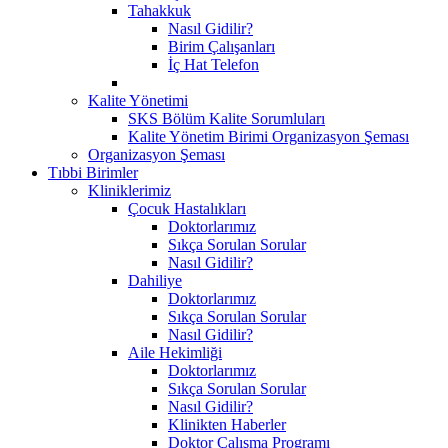
Tahakkuk
Nasıl Gidilir?
Birim Çalışanları
İç Hat Telefon
Kalite Yönetimi
SKS Bölüm Kalite Sorumluları
Kalite Yönetim Birimi Organizasyon Şeması
Organizasyon Şeması
Tıbbi Birimler
Kliniklerimiz
Çocuk Hastalıkları
Doktorlarımız
Sıkça Sorulan Sorular
Nasıl Gidilir?
Dahiliye
Doktorlarımız
Sıkça Sorulan Sorular
Nasıl Gidilir?
Aile Hekimliği
Doktorlarımız
Sıkça Sorulan Sorular
Nasıl Gidilir?
Klinikten Haberler
Doktor Çalışma Programı