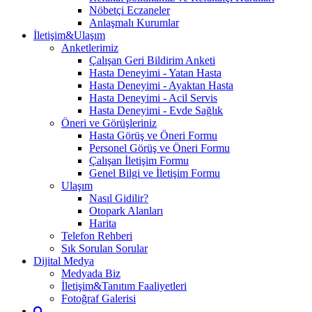
Nöbetçi Eczaneler
Anlaşmalı Kurumlar
İletişim&Ulaşım
Anketlerimiz
Çalışan Geri Bildirim Anketi
Hasta Deneyimi - Yatan Hasta
Hasta Deneyimi - Ayaktan Hasta
Hasta Deneyimi - Acil Servis
Hasta Deneyimi - Evde Sağlık
Öneri ve Görüşleriniz
Hasta Görüş ve Öneri Formu
Personel Görüş ve Öneri Formu
Çalışan İletişim Formu
Genel Bilgi ve İletişim Formu
Ulaşım
Nasıl Gidilir?
Otopark Alanları
Harita
Telefon Rehberi
Sık Sorulan Sorular
Dijital Medya
Medyada Biz
İletişim&Tanıtım Faaliyetleri
Fotoğraf Galerisi