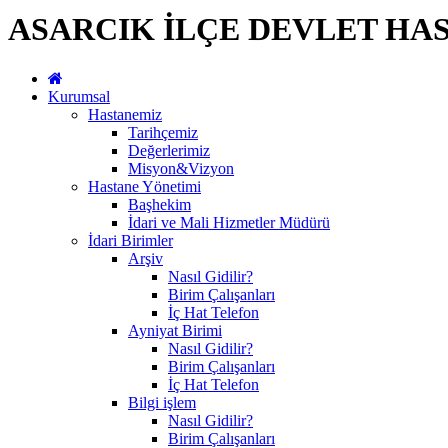
ASARCIK İLÇE DEVLET HA
Kurumsal
Hastanemiz
Tarihçemiz
Değerlerimiz
Misyon&Vizyon
Hastane Yönetimi
Başhekim
İdari ve Mali Hizmetler Müdürü
İdari Birimler
Arşiv
Nasıl Gidilir?
Birim Çalışanları
İç Hat Telefon
Ayniyat Birimi
Nasıl Gidilir?
Birim Çalışanları
İç Hat Telefon
Bilgi işlem
Nasıl Gidilir?
Birim Çalışanları