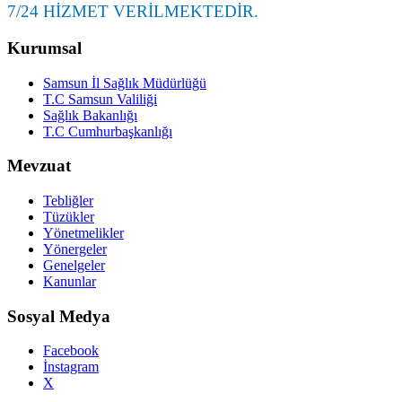
7/24 HİZMET VERİLMEKTEDİR.
Kurumsal
Samsun İl Sağlık Müdürlüğü
T.C Samsun Valiliği
Sağlık Bakanlığı
T.C Cumhurbaşkanlığı
Mevzuat
Tebliğler
Tüzükler
Yönetmelikler
Yönergeler
Genelgeler
Kanunlar
Sosyal Medya
Facebook
İnstagram
X