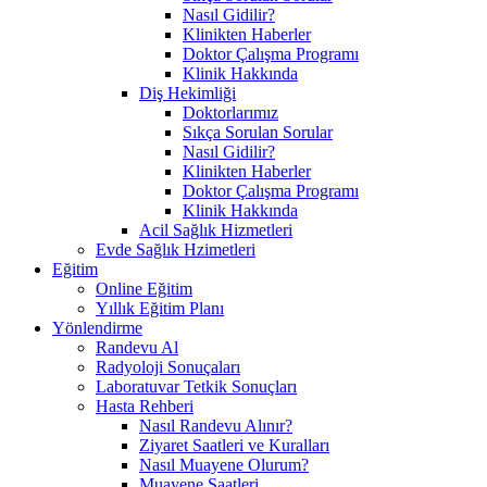
Nasıl Gidilir?
Klinikten Haberler
Doktor Çalışma Programı
Klinik Hakkında
Diş Hekimliği
Doktorlarımız
Sıkça Sorulan Sorular
Nasıl Gidilir?
Klinikten Haberler
Doktor Çalışma Programı
Klinik Hakkında
Acil Sağlık Hizmetleri
Evde Sağlık Hzimetleri
Eğitim
Online Eğitim
Yıllık Eğitim Planı
Yönlendirme
Randevu Al
Radyoloji Sonuçaları
Laboratuvar Tetkik Sonuçları
Hasta Rehberi
Nasıl Randevu Alınır?
Ziyaret Saatleri ve Kuralları
Nasıl Muayene Olurum?
Muayene Saatleri