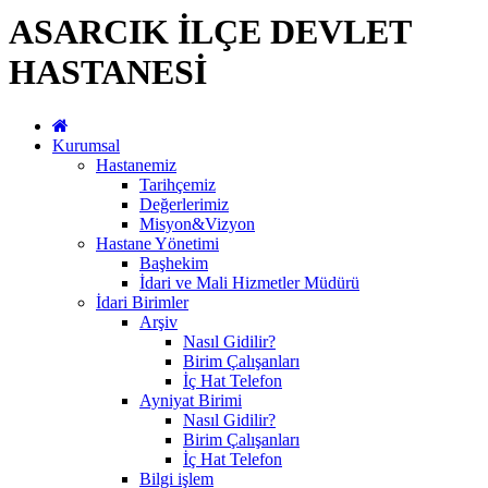
ASARCIK İLÇE DEVLET
HASTANESİ
Kurumsal
Hastanemiz
Tarihçemiz
Değerlerimiz
Misyon&Vizyon
Hastane Yönetimi
Başhekim
İdari ve Mali Hizmetler Müdürü
İdari Birimler
Arşiv
Nasıl Gidilir?
Birim Çalışanları
İç Hat Telefon
Ayniyat Birimi
Nasıl Gidilir?
Birim Çalışanları
İç Hat Telefon
Bilgi işlem