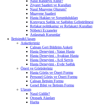
Nasıl Randevu Alınır?
Ziyaret Saatleri ve Kuralları
Nasıl Muayene Olurum?
Muayene Saatleri
Hasta Hakları ve Sorumlulukları
Koruyucu Sağlık ve Sağlığın Geliştirilmesi
Refakat politikamız ve Refakatçi Kuralları
Nöbetçi Eczaneler
Anlaşmalı Kurumlar
İletişim&Ulaşım
Anketlerimiz
Çalışan Geri Bildirim Anketi
Hasta Deneyimi - Yatan Hasta
Hasta Deneyimi - Ayaktan Hasta
Hasta Deneyimi - Acil Servis
Hasta Deneyimi - Evde Sağlık
Öneri ve Görüşleriniz
Hasta Görüş ve Öneri Formu
Personel Görüş ve Öneri Formu
Çalışan İletişim Formu
Genel Bilgi ve İletişim Formu
Ulaşım
Nasıl Gidilir?
Otopark Alanları
Harita