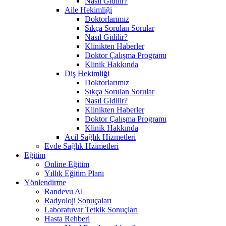
Nasıl Gidilir?
Aile Hekimliği
Doktorlarımız
Sıkça Sorulan Sorular
Nasıl Gidilir?
Klinikten Haberler
Doktor Çalışma Programı
Klinik Hakkında
Diş Hekimliği
Doktorlarımız
Sıkça Sorulan Sorular
Nasıl Gidilir?
Klinikten Haberler
Doktor Çalışma Programı
Klinik Hakkında
Acil Sağlık Hizmetleri
Evde Sağlık Hzimetleri
Eğitim
Online Eğitim
Yıllık Eğitim Planı
Yönlendirme
Randevu Al
Radyoloji Sonuçaları
Laboratuvar Tetkik Sonuçları
Hasta Rehberi