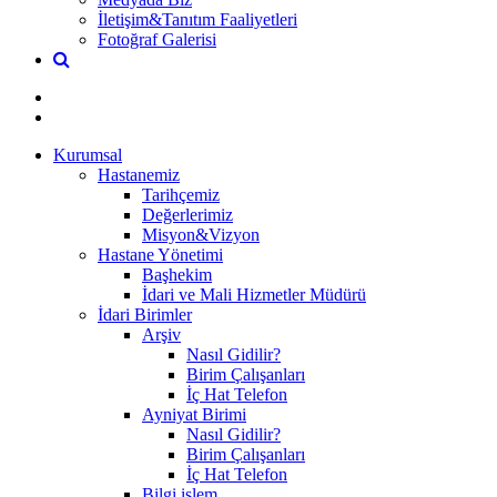
İletişim&Tanıtım Faaliyetleri
Fotoğraf Galerisi
Kurumsal
Hastanemiz
Tarihçemiz
Değerlerimiz
Misyon&Vizyon
Hastane Yönetimi
Başhekim
İdari ve Mali Hizmetler Müdürü
İdari Birimler
Arşiv
Nasıl Gidilir?
Birim Çalışanları
İç Hat Telefon
Ayniyat Birimi
Nasıl Gidilir?
Birim Çalışanları
İç Hat Telefon
Bilgi işlem