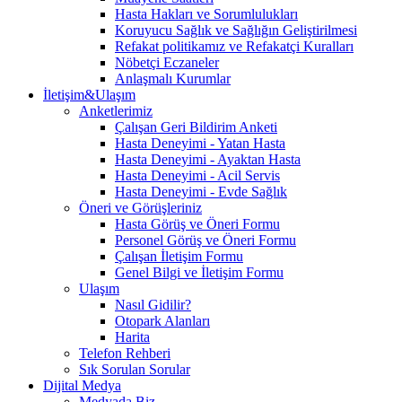
Hasta Hakları ve Sorumlulukları
Koruyucu Sağlık ve Sağlığın Geliştirilmesi
Refakat politikamız ve Refakatçi Kuralları
Nöbetçi Eczaneler
Anlaşmalı Kurumlar
İletişim&Ulaşım
Anketlerimiz
Çalışan Geri Bildirim Anketi
Hasta Deneyimi - Yatan Hasta
Hasta Deneyimi - Ayaktan Hasta
Hasta Deneyimi - Acil Servis
Hasta Deneyimi - Evde Sağlık
Öneri ve Görüşleriniz
Hasta Görüş ve Öneri Formu
Personel Görüş ve Öneri Formu
Çalışan İletişim Formu
Genel Bilgi ve İletişim Formu
Ulaşım
Nasıl Gidilir?
Otopark Alanları
Harita
Telefon Rehberi
Sık Sorulan Sorular
Dijital Medya
Medyada Biz