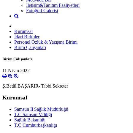
İletişim&Tanıtım Faaliyetleri
Fotoğraf Galerisi
Kurumsal
İdari Birimler
Personel Özlük & Yazışma Birimi
Birim Çalışanları
Birim Çalışanları
11 Nisan 2022
Ş.Betül BAŞARIR- Tıbbi Sekreter
Kurumsal
Samsun İl Sağlık Müdürlüğü
T.C Samsun Valiliği
Sağlık Bakanlığı
T.C Cumhurbaşkanlığı