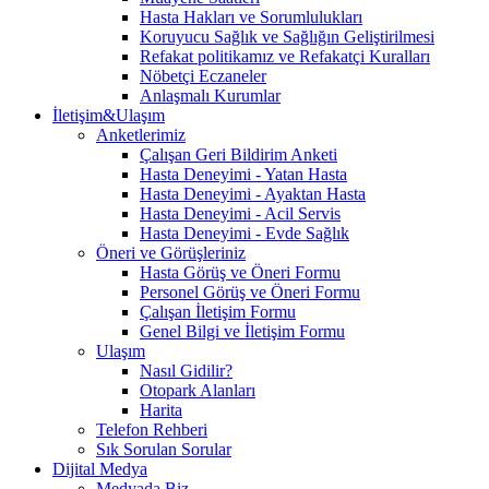
Hasta Hakları ve Sorumlulukları
Koruyucu Sağlık ve Sağlığın Geliştirilmesi
Refakat politikamız ve Refakatçi Kuralları
Nöbetçi Eczaneler
Anlaşmalı Kurumlar
İletişim&Ulaşım
Anketlerimiz
Çalışan Geri Bildirim Anketi
Hasta Deneyimi - Yatan Hasta
Hasta Deneyimi - Ayaktan Hasta
Hasta Deneyimi - Acil Servis
Hasta Deneyimi - Evde Sağlık
Öneri ve Görüşleriniz
Hasta Görüş ve Öneri Formu
Personel Görüş ve Öneri Formu
Çalışan İletişim Formu
Genel Bilgi ve İletişim Formu
Ulaşım
Nasıl Gidilir?
Otopark Alanları
Harita
Telefon Rehberi
Sık Sorulan Sorular
Dijital Medya
Medyada Biz