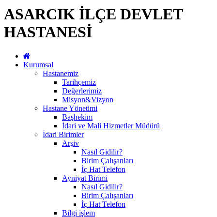
ASARCIK İLÇE DEVLET
HASTANESİ
Kurumsal
Hastanemiz
Tarihçemiz
Değerlerimiz
Misyon&Vizyon
Hastane Yönetimi
Başhekim
İdari ve Mali Hizmetler Müdürü
İdari Birimler
Arşiv
Nasıl Gidilir?
Birim Çalışanları
İç Hat Telefon
Ayniyat Birimi
Nasıl Gidilir?
Birim Çalışanları
İç Hat Telefon
Bilgi işlem