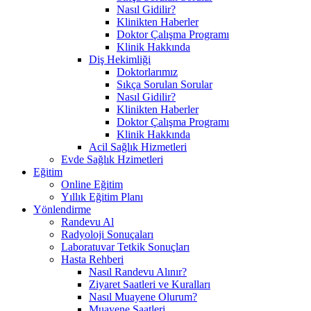
Nasıl Gidilir?
Klinikten Haberler
Doktor Çalışma Programı
Klinik Hakkında
Diş Hekimliği
Doktorlarımız
Sıkça Sorulan Sorular
Nasıl Gidilir?
Klinikten Haberler
Doktor Çalışma Programı
Klinik Hakkında
Acil Sağlık Hizmetleri
Evde Sağlık Hzimetleri
Eğitim
Online Eğitim
Yıllık Eğitim Planı
Yönlendirme
Randevu Al
Radyoloji Sonuçaları
Laboratuvar Tetkik Sonuçları
Hasta Rehberi
Nasıl Randevu Alınır?
Ziyaret Saatleri ve Kuralları
Nasıl Muayene Olurum?
Muayene Saatleri